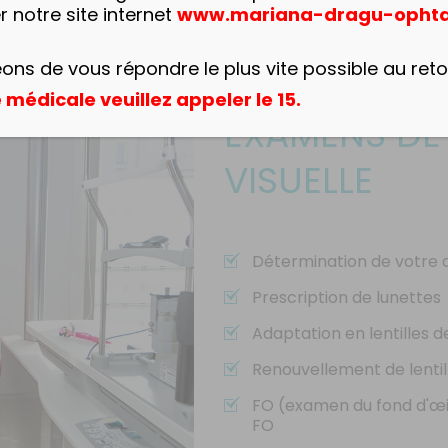
er notre site internet
www.mariana-dragu-opht
ns de vous répondre le plus vite possible au ret
médicale veuillez appeler le 15.
EXAMENS DE
VISUELLE
Détermination de votre a
Prescription de lunettes
Adaptation en lentilles 
Renouvellement de lentil
FO (examen du fond d'œil
FO