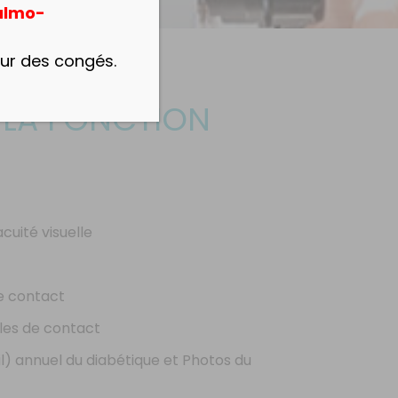
almo-
our des congés.
 LA FONCTION
cuité visuelle
de contact
les de contact
) annuel du diabétique et Photos du