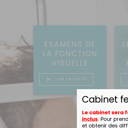
EXAMENS DE
L
LA FONCTION
VISUELLE
LIRE LA SUITE
Cabinet f
Le cabinet sera
inclus
.
Pour prend
et obtenir des di