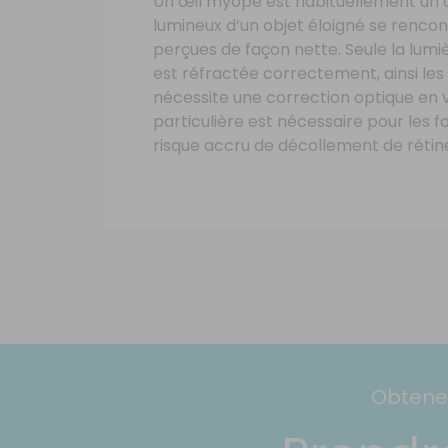
Un œil myope est habituellement un œi
lumineux d’un objet éloigné se rencon
perçues de façon nette. Seule la lumiè
est réfractée correctement, ainsi le
nécessite une correction optique en 
particulière est nécessaire pour les fo
risque accru de décollement de rétin
Obtenez