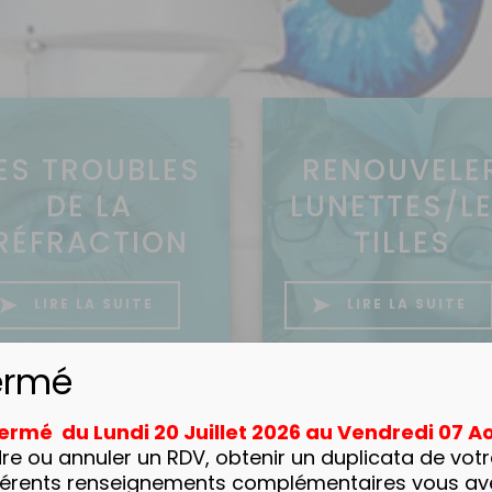
ES TROUBLES
RENOUVELE
DE LA
LUNETTES/L
RÉFRACTION
TILLES
LIRE LA SUITE
LIRE LA SUITE
ermé
 fermé
du Lundi 20 Juillet 2026 au Vendredi 07 A
re ou annuler un RDV, obtenir un duplicata de vo
fférents renseignements complémentaires vous av