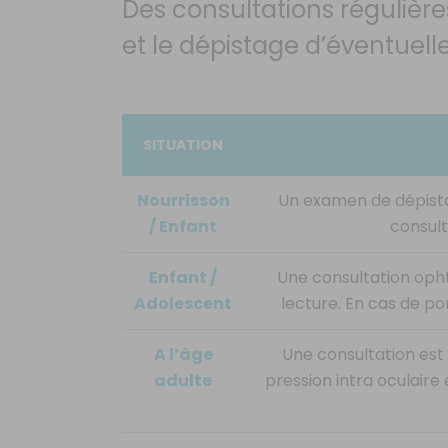
Des consultations régulières
et le dépistage d’éventuell
SITUATION
Nourrisson
Un examen de dépistag
/ Enfant
consult
Enfant /
Une consultation opht
Adolescent
lecture. En cas de por
A l’âge
Une consultation est 
adulte
pression intra oculaire e