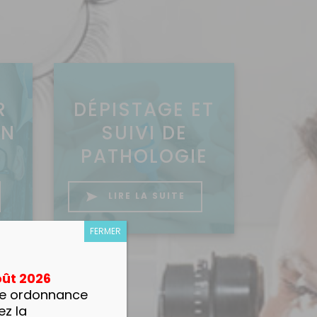
R
DÉPISTAGE ET
EN
SUIVI DE
PATHOLOGIE
LIRE LA SUITE
FERMER
oût 2026
tre ordonnance
ez la