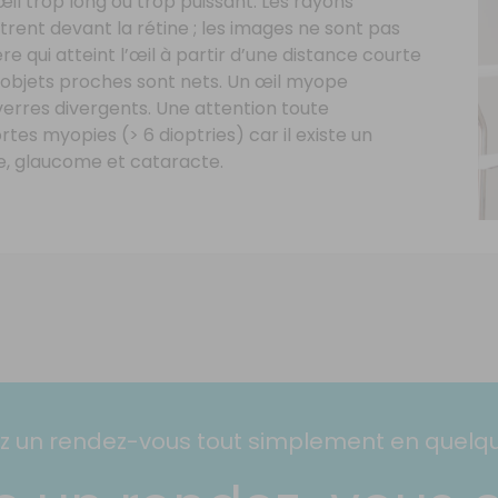
l trop long ou trop puissant. Les rayons
trent devant la rétine ; les images ne sont pas
re qui atteint l’œil à partir d’une distance courte
s objets proches sont nets. Un œil myope
verres divergents. Une attention toute
rtes myopies (> 6 dioptries) car il existe un
e, glaucome et cataracte.
 un rendez-vous tout simplement en quelqu